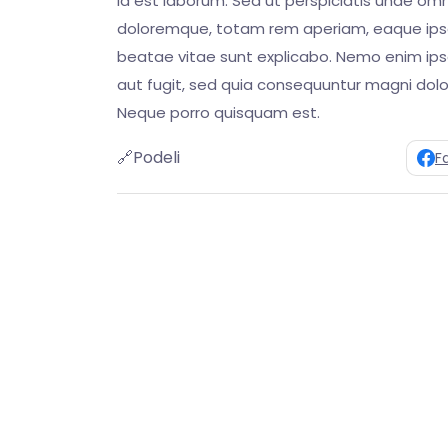
id est laborum. Sed ut perspiciatis unde om
doloremque, totam rem aperiam, eaque ipsa q
beatae vitae sunt explicabo. Nemo enim ips
aut fugit, sed quia consequuntur magni dolo
Neque porro quisquam est.
🔗
Podeli
F