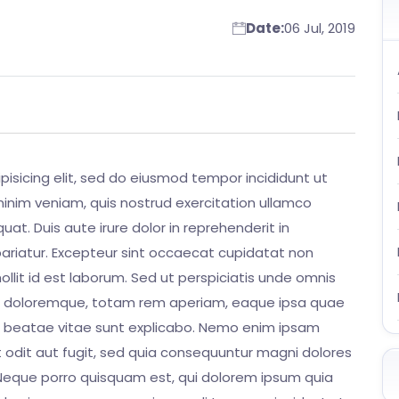
Date:
06 Jul, 2019
isicing elit, sed do eiusmod tempor incididunt ut
inim veniam, quis nostrud exercitation ullamco
at. Duis aute irure dolor in reprehenderit in
 pariatur. Excepteur sint occaecat cupidatat non
mollit id est laborum. Sed ut perspiciatis unde omnis
um doloremque, totam rem aperiam, eaque ipsa quae
cto beatae vitae sunt explicabo. Nemo enim ipsam
 odit aut fugit, sed quia consequuntur magni dolores
 Neque porro quisquam est, qui dolorem ipsum quia