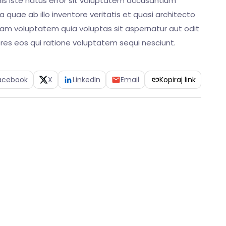
nis iste natus error sit voluptatem accusantium
uae ab illo inventore veritatis et quasi architecto
am voluptatem quia voluptas sit aspernatur aut odit
res eos qui ratione voluptatem sequi nesciunt.
acebook
X
LinkedIn
Email
Kopiraj link