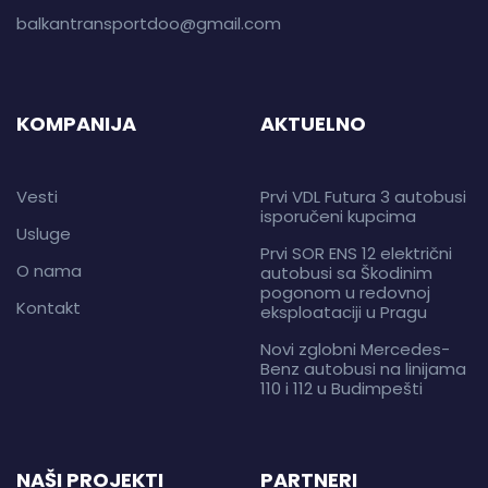
balkantransportdoo@gmail.com
KOMPANIJA
AKTUELNO
Vesti
Prvi VDL Futura 3 autobusi
isporučeni kupcima
Usluge
Prvi SOR ENS 12 električni
O nama
autobusi sa Škodinim
pogonom u redovnoj
Kontakt
eksploataciji u Pragu
Novi zglobni Mercedes-
Benz autobusi na linijama
110 i 112 u Budimpešti
NAŠI PROJEKTI
PARTNERI