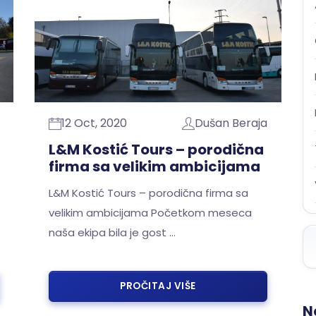
12 Oct, 2020
Dušan Beraja
L&M Kostić Tours – porodična
firma sa velikim ambicijama
L&M Kostić Tours – porodična firma sa
velikim ambicijama Početkom meseca
naša ekipa bila je gost …
PROČITAJ VIŠE
N