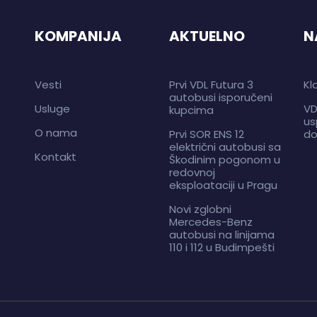
KOMPANIJA
AKTUELNO
N
Vesti
Prvi VDL Futura 3
Kl
autobusi isporučeni
Usluge
VD
kupcima
us
O nama
Prvi SOR ENS 12
do
električni autobusi sa
Kontakt
Škodinim pogonom u
redovnoj
eksploataciji u Pragu
Novi zglobni
Mercedes-Benz
autobusi na linijama
110 i 112 u Budimpešti