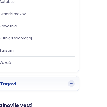
Autobusi
Gradski prevoz
Prevoznici
Putnički saobraćaj
Turizam
Vozači
Tagovi
ajnovije Vesti