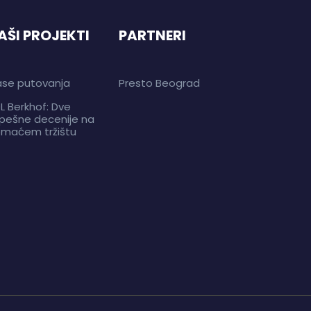
AŠI PROJEKTI
PARTNERI
ase putovanja
Presto Beograd
L Berkhof: Dve
pešne decenije na
maćem tržištu