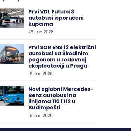
Prvi VDL Futura 3
autobusi isporučeni
kupcima
28 Jan 2026
Prvi SOR ENS 12 električni
autobusi sa Škodinim
pogonom u redovnoj
eksploataciji u Pragu
16 Jan 2026
Novi zglobni Mercedes-
Benz autobusi na
linijama 110 i 112 u
Budimpešti
16 Jan 2026