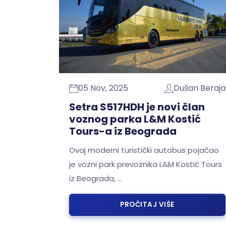
05 Nov, 2025
Dušan Beraja
Setra S517HDH je novi član
voznog parka L&M Kostić
Tours-a iz Beograda
Ovaj moderni turistički autobus pojačao
je vozni park prevoznika L&M Kostić Tours
iz Beograda, …
PROČITAJ VIŠE