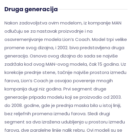
Druga generacija
Nakon zadovoljstva ovim modelom, iz kompanije MAN
odlučuju se za nastavak proizvodnje i na
osavremenjivanje modela Lion’s Coach. Model trpi velike
promene svog dizajna, i 2002. biva predstavljena druga
generacija. Osnova ovog dizajna do sada se najviše
zadržala kod ovog MAN-ovog modela, čak 15 godina. Uz
korekcije prednje stene, tačnije najviše prostora između
farova, Lion’s Coach je osvajao poverenje mnogih
kompanija dugi niz godina. Prvi segment druge
generacije pripada modelu koji se proizvodio od 2003.
do 2008. godine, gde je prednja maska bila u istoj liniji,
bez reljefnih promena između farova. Sledi drugi
segment sa dva izražena udubljenja u prostoru između
farova, dve paralelne linije nalik rebru. Ovi modeli su se