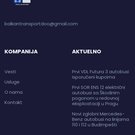
balkantransportdoo@gmail.com
KOMPANIJA
AKTUELNO
Vesti
Prvi VDL Futura 3 autobusi
isporučeni kupcima
Usluge
Prvi SOR ENS 12 električni
O nama
autobusi sa Škodinim
pogonom u redovnoj
Kontakt
eksploataciji u Pragu
Novi zglobni Mercedes-
Benz autobusi na linijama
110 i 112 u Budimpešti