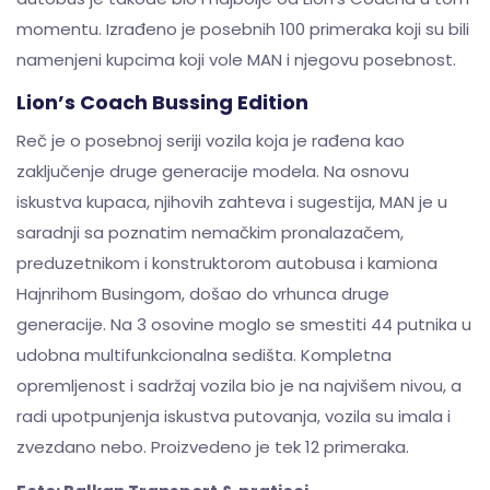
momentu. Izrađeno je posebnih 100 primeraka koji su bili
namenjeni kupcima koji vole MAN i njegovu posebnost.
Lion’s Coach Bussing Edition
Reč je o posebnoj seriji vozila koja je rađena kao
zaključenje druge generacije modela. Na osnovu
iskustva kupaca, njihovih zahteva i sugestija, MAN je u
saradnji sa poznatim nemačkim pronalazačem,
preduzetnikom i konstruktorom autobusa i kamiona
Hajnrihom Busingom, došao do vrhunca druge
generacije. Na 3 osovine moglo se smestiti 44 putnika u
udobna multifunkcionalna sedišta. Kompletna
opremljenost i sadržaj vozila bio je na najvišem nivou, a
radi upotpunjenja iskustva putovanja, vozila su imala i
zvezdano nebo. Proizvedeno je tek 12 primeraka.