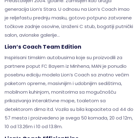
Predstavljen 2004. godine. Zamišljen kao druga
generacija Lion’s Stara. U odnosu na Lion’s Coach imao
je reljefastu prednju masku, gotovo potpuno zatvorene
točkove zadnje osovine, izraženi C stub, bogatiji putnički
salon, avionske galerije…
Lion’s Coach Team Edition
Inspirisani timskim autobusima koje su proizvodili za
partnere poput FC Bayern iz Minhena, MAN je ponudio
posebnu ediciju modela Lion’s Coach sa znatno većim
paketom opreme, masivnijim i udobnijim sedištima,
mobilnom kuhinjom, monitorima sa mogućnošću
prikazivanja interaktivne mape, toaletom sa
detektorom dima itd. Vozila su bila kapaciteta od 44 do
57 mesta i proizvedeno je svega 50 komada, 20 od 12m,
10 od 13.26m i 10 od 13.8m.