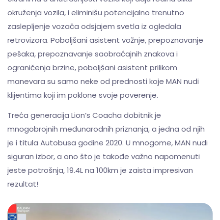
okruženja vozila, i eliminišu potencijalno trenutno
zaslepljenje vozača odsjajem svetla iz ogledala
retrovizora. Poboljšani asistent vožnje, prepoznavanje
pešaka, prepoznavanje saobraćajnih znakova i
ograničenja brzine, poboljšani asistent prilikom
manevara su samo neke od prednosti koje MAN nudi
klijentima koji im poklone svoje poverenje.
Treća generacija Lion’s Coacha dobitnik je
mnogobrojnih međunarodnih priznanja, a jedna od njih
je i titula Autobusa godine 2020. U mnogome, MAN nudi
siguran izbor, a ono što je takođe važno napomenuti
jeste potrošnja, 19.4L na 100km je zaista impresivan
rezultat!