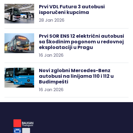
Prvi VDL Futura 3 autobusi
isporučeni kupcima
28 Jan 2026
Prvi SOR ENS 12 električni autobusi
sa Škodinim pogonom u redovnoj
eksploataciji u Pragu
16 Jan 2026
Novi zglobni Mercedes-Benz
autobusi na linijama 110 i 112 u
Budimpešti
16 Jan 2026