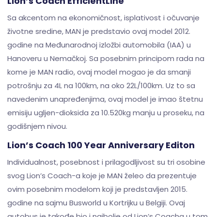
Lion’s Coach EfficientLine
Sa akcentom na ekonomičnost, isplativost i očuvanje
životne sredine, MAN je predstavio ovaj model 2012.
godine na Međunarodnoj izložbi automobila (IAA) u
Hanoveru u Nemačkoj. Sa posebnim principom rada na
kome je MAN radio, ovaj model mogao je da smanji
potrošnju za 4L na 100km, na oko 22L/100km. Uz to sa
navedenim unapređenjima, ovaj model je imao štetnu
emisiju ugljen-dioksida za 10.520kg manju u proseku, na
godišnjem nivou.
Lion’s Coach 100 Year Anniversary Editon
Individualnost, posebnost i prilagodljivost su tri osobine
svog Lion’s Coach-a koje je MAN želeo da prezentuje
ovim posebnim modelom koji je predstavljen 2015.
godine na sajmu Busworld u Kortrijku u Belgiji. Ovaj
autobus je takođe bio i najbolje od Lion’s Coacha u tom