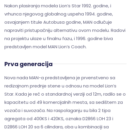
Nakon plasiranja modela Lion’s Star 1992. godine, i
vrhunca njegovog globalnog uspeha 1994. godine,
osvajanjem titule Autobusa godine, MAN odlučuje
napraviti pristupačniju alternativu ovom modelu. Radovi
na projektu ulaze u finalnu fazu, i 1996. godine biva
predstavljen model MAN Lion’s Coach.
Prva generacija
Nova nada MAN-a predstavljena je prvenstveno sa
redizajnom prednje stene u odnosu na model Lion’s
Star. Kada je reč o standardnoj verziji od 12m, radilo se o
kapacitetu od 49 komercijalnih mesta, sa sedištem za
vozača i suvozača. Na raspolaganju su bila 2 tipa
agregata od 400KS i 420KS, oznaka D2866 LOH 23 i
D2866 LOH 20 sa 6 cilindara, oba u kombinaciji sa