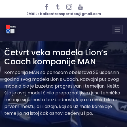
EMAIL :
balkantransportdoo@gmail.com
Četvrt veka modela Lion’s
Coach kompanije MAN
Kompanija MAN sa ponosom obeležava 25 uspešnih
godina svog modela Lion’s Coach. Razvojni put ovog
modela bio je izuzetno progresivan i temeljan. Nešto
što je ovaj model činilo prepoznatljivim jesu tehnička
rešenja sigurnosti i bezbednosti, koja su uvek bila na
prvom mestu, ali i dizajn, koji se uz male korekcije
temeljio na istoj čak osnovi deceniju i po.