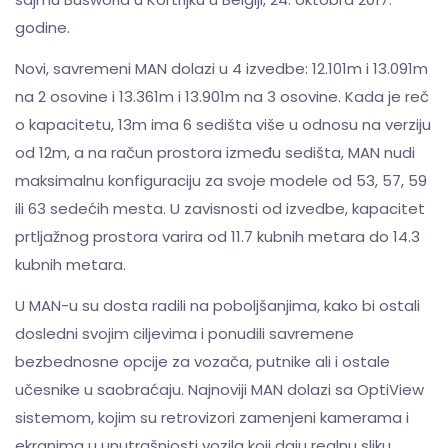
godine.
Novi, savremeni MAN dolazi u 4 izvedbe: 12.101m i 13.091m
na 2 osovine i 13.361m i 13.901m na 3 osovine. Kada je reč
o kapacitetu, 13m ima 6 sedišta više u odnosu na verziju
od 12m, a na račun prostora između sedišta, MAN nudi
maksimalnu konfiguraciju za svoje modele od 53, 57, 59
ili 63 sedećih mesta. U zavisnosti od izvedbe, kapacitet
prtljažnog prostora varira od 11.7 kubnih metara do 14.3
kubnih metara.
U MAN-u su dosta radili na poboljšanjima, kako bi ostali
dosledni svojim ciljevima i ponudili savremene
bezbednosne opcije za vozača, putnike ali i ostale
učesnike u saobraćaju. Najnoviji MAN dolazi sa OptiView
sistemom, kojim su retrovizori zamenjeni kamerama i
ekranima u unutrašnjosti vozila koji daju realnu sliku