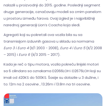
nalazili u proizvodnji do 2015. godine. Poslednji segment
druge generacije, označavaju modeli sa crnim panelom
u prostoru između farova. Ovaj izgled je i najpribližniji
narednoj generaciji Lion’s Coacha koja sledi.
Agregati koji su pokretali ova vozila bila su sa
transmisijom izduvnih gasova u skladu sa normama
Euro 3 i Euro 4
(II/1 2003 - 2008),
Euro 4 i Euro 5
(II/2 2008
– 2015) i
Euro 6
(II/3 2015 – 2017).
Kada je reč o tipu motora, vozila pokreću linijski motori
sa 6 cilindara sa oznakama D2066LOH i D2676LOH koji su
imali od 420KS do 500KS. Šasije su dolazile u 3 dužine, i
to: 12m na 2 osovine , 13.26m i 13.8m na tri osovine.