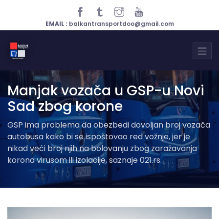
EMAIL :
balkantransportdoo@gmail.com
Manjak vozača u GSP-u Novi
Sad zbog korone
GSP ima problema da obezbedi dovoljan broj vozača
autobusa kako bi se ispoštovao red vožnje, jer je
nikad veći broj njih na bolovanju zbog zaražavanja
korona virusom ili izolacije, saznaje 021.rs.