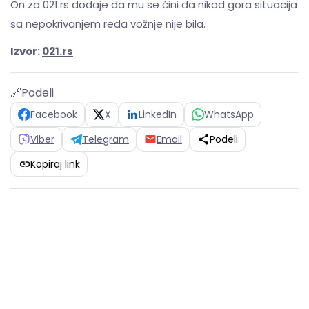
On za 021.rs dodaje da mu se čini da nikad gora situacija
sa nepokrivanjem reda vožnje nije bila.
Izvor:
021.rs
🔗
Podeli
Facebook
X
LinkedIn
WhatsApp
Viber
Telegram
Email
Podeli
Kopiraj link