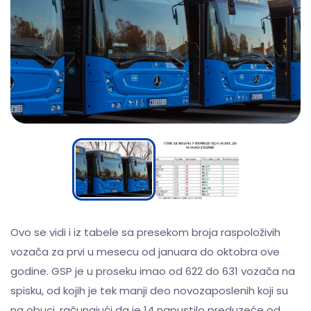
Ovo se vidi i iz tabele sa presekom broja raspoloživih
vozača za prvi u mesecu od januara do oktobra ove
godine. GSP je u proseku imao od 622 do 631 vozača na
spisku, od kojih je tek manji deo novozaposlenih koji su
na obuci, računajući da je 14 napustilo preduzeće od