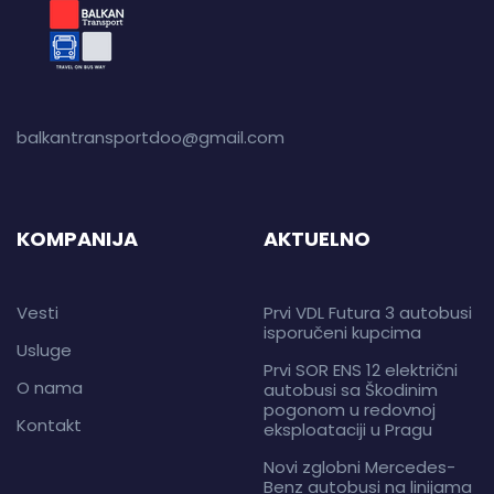
balkantransportdoo@gmail.com
KOMPANIJA
AKTUELNO
Vesti
Prvi VDL Futura 3 autobusi
isporučeni kupcima
Usluge
Prvi SOR ENS 12 električni
O nama
autobusi sa Škodinim
pogonom u redovnoj
Kontakt
eksploataciji u Pragu
Novi zglobni Mercedes-
Benz autobusi na linijama