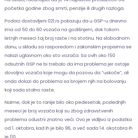
početka godine zbog smrti, penzije ili drugih razloga.
Podaci dostavljeni 021.rs pokazuju da u GSP-u dnevno
ima od 50 do 60 vozača na godišnjem, dok tokom
letnjih meseci taj broj raste i na stotinu. Na slobodnom
danu, u skladu sa rasporedom i zakonskim propisima se
nalazi uglavnom oko sto vozača. Sa ovih oko 150
odsutnih GSP ne bi trebalo da ima problema jer ostaje
dovoljno vozača koje mogu da pozovu da “uskoče”, ali
onda dolazi do problema sa brojem njih na bolovanju
koji sada stalno raste.
Naime, dok je to ranije bilo oko pedesetak, poslednjih
meseci je broj vozača koji su zbog zdravstvenih
problema odustni znatno veći. Ovo je vidljivo iz podatka
od 1. oktobra, kad ih je bilo 96, a već sada 14. okotobra ih
je 110.