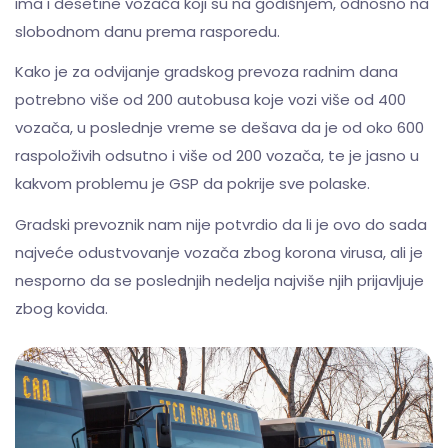
ima i desetine vozača koji su na godišnjem, odnosno na
slobodnom danu prema rasporedu.
Kako je za odvijanje gradskog prevoza radnim dana
potrebno više od 200 autobusa koje vozi više od 400
vozača, u poslednje vreme se dešava da je od oko 600
raspoloživih odsutno i više od 200 vozača, te je jasno u
kakvom problemu je GSP da pokrije sve polaske.
Gradski prevoznik nam nije potvrdio da li je ovo do sada
najveće odustvovanje vozača zbog korona virusa, ali je
nesporno da se poslednjih nedelja najviše njih prijavljuje
zbog kovida.