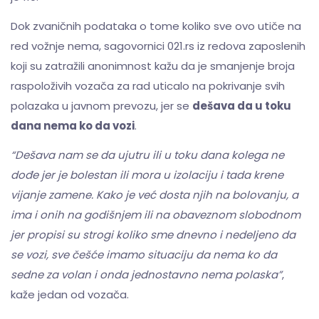
Dok zvaničnih podataka o tome koliko sve ovo utiče na
red vožnje nema, sagovornici 021.rs iz redova zaposlenih
koji su zatražili anonimnost kažu da je smanjenje broja
raspoloživih vozača za rad uticalo na pokrivanje svih
polazaka u javnom prevozu, jer se
dešava da u toku
dana nema ko da vozi
.
“Dešava nam se da ujutru ili u toku dana kolega ne
dođe jer je bolestan ili mora u izolaciju i tada krene
vijanje zamene. Kako je već dosta njih na bolovanju, a
ima i onih na godišnjem ili na obaveznom slobodnom
jer propisi su strogi koliko sme dnevno i nedeljeno da
se vozi, sve češće imamo situaciju da nema ko da
sedne za volan i onda jednostavno nema polaska”
,
kaže jedan od vozača.