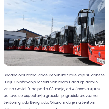
Shodno odlukama Vlade Republike Srbije koje su donete
u cilju ublažavanja restriktivnih mera usled epidemije
virusa Covid 19, od petka 08. maja, od 4 časova ujutru,
ponovo se uspostavlja gradski i prigradski prevoz na
teritoriji grada Beograda. Obzirom da je na teritoriji