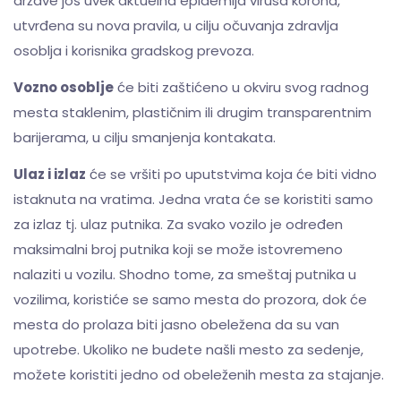
države još uvek aktuelna epidemija virusa korona,
utvrđena su nova pravila, u cilju očuvanja zdravlja
osoblja i korisnika gradskog prevoza.
Vozno osoblje
će biti zaštićeno u okviru svog radnog
mesta staklenim, plastičnim ili drugim transparentnim
barijerama, u cilju smanjenja kontakata.
Ulaz i izlaz
će se vršiti po uputstvima koja će biti vidno
istaknuta na vratima. Jedna vrata će se koristiti samo
za izlaz tj. ulaz putnika. Za svako vozilo je određen
maksimalni broj putnika koji se može istovremeno
nalaziti u vozilu. Shodno tome, za smeštaj putnika u
vozilima, koristiće se samo mesta do prozora, dok će
mesta do prolaza biti jasno obeležena da su van
upotrebe. Ukoliko ne budete našli mesto za sedenje,
možete koristiti jedno od obeleženih mesta za stajanje.