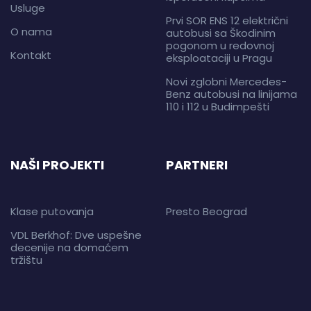
Usluge
Prvi SOR ENS 12 električni
O nama
autobusi sa Škodinim
pogonom u redovnoj
Kontakt
eksploataciji u Pragu
Novi zglobni Mercedes-
Benz autobusi na linijama
110 i 112 u Budimpešti
NAŠI PROJEKTI
PARTNERI
Klase putovanja
Presto Beograd
VDL Berkhof: Dve uspešne
decenije na domaćem
tržištu