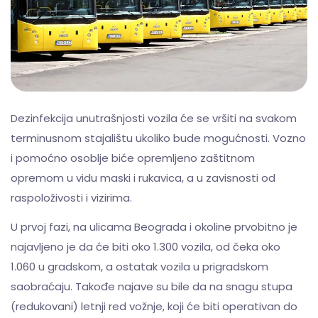
Dezinfekcija unutrašnjosti vozila će se vršiti na svakom
terminusnom stajalištu ukoliko bude mogućnosti. Vozno
i pomoćno osoblje biće opremljeno zaštitnom
opremom u vidu maski i rukavica, a u zavisnosti od
raspoloživosti i vizirima.
U prvoj fazi, na ulicama Beograda i okoline prvobitno je
najavljeno je da će biti oko 1.300 vozila, od čeka oko
1.060 u gradskom, a ostatak vozila u prigradskom
saobraćaju. Takođe najave su bile da na snagu stupa
(redukovani) letnji red vožnje, koji će biti operativan do