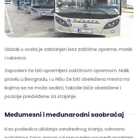
Ulazak u vozila je zabranjen bez zaštitne opreme, maski
i rukavica.
Zaposleni će biti opremljeni zaštitnom opremom. Nalik
pravilu u Beogradu, i u Nišu će biti obeležena mesta na
kojima se ne može sedeti, takođe biće obeležene i
pozicije predviđene za stajanje.
Međumesni i međunarodni saobraćaj
Kao posledica ukidanja vandrednog stanja, odnosno
policijskog časa, mnogi od prevoznika na međugradskim