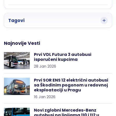
Tagovi
Najnovije Vesti
Prvi VDL Futura 3 autobusi
isporučeni kupcima
28 Jan 2026
Prvi SOR ENS 12 električni autobusi
sa Škodinim pogonom u redovnoj
eksploataciji u Pragu
16 Jan 2026
Novi zglobni Mercedes-Benz
autobusi na linijama 110 i 112 u