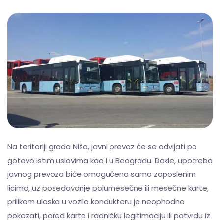
Na teritoriji grada Niša, javni prevoz će se odvijati po
gotovo istim uslovima kao i u Beogradu. Dakle, upotreba
javnog prevoza biće omogućena samo zaposlenim
licima, uz posedovanje polumesečne ili mesečne karte,
prilikom ulaska u vozilo kondukteru je neophodno
pokazati, pored karte i radničku legitimaciju ili potvrdu iz