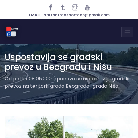
EMAIL :
balkantransportdoo@gmail.com
Uspostavlja se gradski
prevoz u Beogradu i Nišu
Od petka 08.05.2020. ponovo se uspostavlja gradski
prevoz na teritoriji grada Beograda i grada Niša.