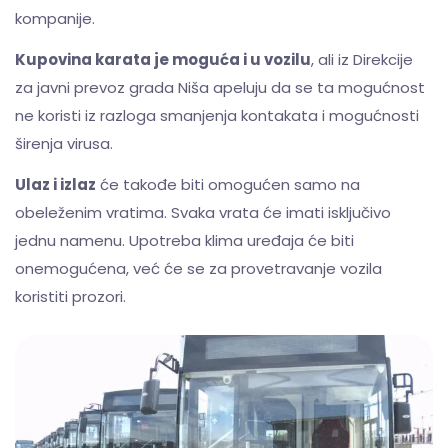
kompanije.
Kupovina karata je moguća i u vozilu
, ali iz Direkcije
za javni prevoz grada Niša apeluju da se ta mogućnost
ne koristi iz razloga smanjenja kontakata i mogućnosti
širenja virusa.
Ulaz i izlaz
će takođe biti omogućen samo na
obeleženim vratima. Svaka vrata će imati isključivo
jednu namenu. Upotreba klima uređaja će biti
onemogućena, već će se za provetravanje vozila
koristiti prozori.