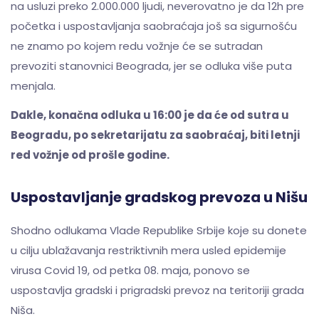
na usluzi preko 2.000.000 ljudi, neverovatno je da 12h pre
početka i uspostavljanja saobraćaja još sa sigurnošću
ne znamo po kojem redu vožnje će se sutradan
prevoziti stanovnici Beograda, jer se odluka više puta
menjala.
Dakle, konačna odluka u 16:00 je da će od sutra u
Beogradu, po sekretarijatu za saobraćaj, biti letnji
red vožnje od prošle godine.
Uspostavljanje gradskog prevoza u Nišu
Shodno odlukama Vlade Republike Srbije koje su donete
u cilju ublažavanja restriktivnih mera usled epidemije
virusa Covid 19, od petka 08. maja, ponovo se
uspostavlja gradski i prigradski prevoz na teritoriji grada
Niša.