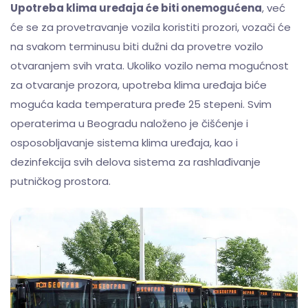
Upotreba klima uređaja će biti onemogućena
, već
će se za provetravanje vozila koristiti prozori, vozači će
na svakom terminusu biti dužni da provetre vozilo
otvaranjem svih vrata. Ukoliko vozilo nema mogućnost
za otvaranje prozora, upotreba klima uređaja biće
moguća kada temperatura pređe 25 stepeni. Svim
operaterima u Beogradu naloženo je čišćenje i
osposobljavanje sistema klima uređaja, kao i
dezinfekcija svih delova sistema za rashlađivanje
putničkog prostora.