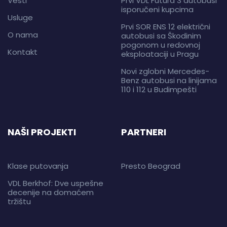
Vesti
Prvi VDL Futura 3 autobusi
isporučeni kupcima
Usluge
Prvi SOR ENS 12 električni
O nama
autobusi sa Škodinim
pogonom u redovnoj
Kontakt
eksploataciji u Pragu
Novi zglobni Mercedes-
Benz autobusi na linijama
110 i 112 u Budimpešti
NAŠI PROJEKTI
PARTNERI
Klase putovanja
Presto Beograd
VDL Berkhof: Dve uspešne
decenije na domaćem
tržištu