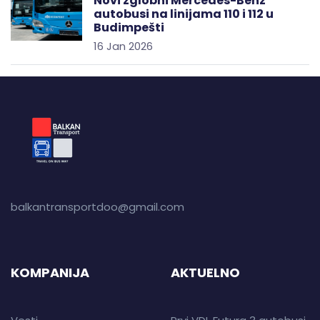
Novi zglobni Mercedes-Benz
autobusi na linijama 110 i 112 u
Budimpešti
16 Jan 2026
balkantransportdoo@gmail.com
KOMPANIJA
AKTUELNO